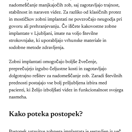
nadomeščanje manjkajočih zob, saj zagotavljajo trajnost,
stabilnost in naraven videz. Za razliko od klasičnih protez
in mostičkov zobni implantati ne povzročajo neugodja pri
govoru ali prehranjevanju. Če iščete kakovostne zobne
implantate v Ljubljani, imate na voljo številne
strokovnjake, ki uporabljajo vrhunske materiale in
sodobne metode zdravljenja.
Zobni implantati omogočajo boljše žvečenje,
preprečujejo izgubo čeljustne kosti in zagotavljajo
dolgotrajno rešitev za nadomeščanje zob. Zaradi številnih
prednosti postajajo vse bolj priljubljena izbira med
pacienti, ki želijo izboljšati videz in funkcionalnost svojega
nasmeha.
Kako poteka postopek?
Postopek vstavitve zobnega implantata je sestavljen iz več