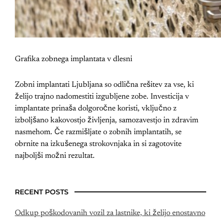
Grafika zobnega implantata v dlesni
Zobni implantati Ljubljana so odlična rešitev za vse, ki
želijo trajno nadomestiti izgubljene zobe. Investicija v
implantate prinaša dolgoročne koristi, vključno z
izboljšano kakovostjo življenja, samozavestjo in zdravim
nasmehom. Če razmišljate o zobnih implantatih, se
obrnite na izkušenega strokovnjaka in si zagotovite
najboljši možni rezultat.
RECENT POSTS
Odkup poškodovanih vozil za lastnike, ki želijo enostavno