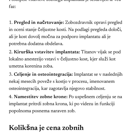
faz:
Pregled in načrtovanje:
Zobozdravnik opravi pregled
in oceni stanje čeljustne kosti. Na podlagi pregleda določi,
ali je kost dovolj močna za podporo implantatu ali je
potrebna dodatna obdelava.
Kirurška vstavitev implantata:
Titanov vijak se pod
lokalno anestezijo vstavi v čeljustno kost, kjer služi kot
umetna korenina zoba.
Celjenje in osteointegracija:
Implantat se v naslednjih
nekaj mesecih poveže s kostjo v procesu, imenovanem
osteointegracija, kar zagotavlja njegovo stabilnost.
Namestitev zobne krone:
Po uspešnem celjenju se na
implantat pritrdi zobna krona, ki po videzu in funkciji
popolnoma posnema naraven zob.
Kolikšna je cena zobnih