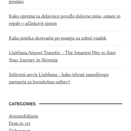
prodajo
Kako oprema za delavnice poveže delovne mize, omare in
regale v učinkovit sistem
Kako poteka okrevanje po posegu za zobni vsadek
Ljubljana Airport Transfer – The Smartest Way to Start
Your Journey in Slovenia
Selitveni servis Ljubljana – kako izbrati zanesljivega
partnerja za brezskrbno selitev?
CATEGORIES
Avtomobilizem
Dom in vrt