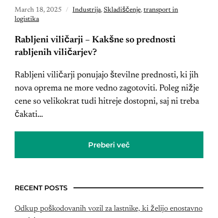
March 18, 2025
Industrija
,
Skladiščenje
,
transport in
logistika
Rabljeni viličarji – Kakšne so prednosti
rabljenih viličarjev?
Rabljeni viličarji ponujajo številne prednosti, ki jih
nova oprema ne more vedno zagotoviti. Poleg nižje
cene so velikokrat tudi hitreje dostopni, saj ni treba
čakati…
Preberi več
RECENT POSTS
Odkup poškodovanih vozil za lastnike, ki želijo enostavno