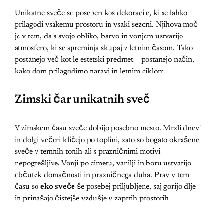
Unikatne sveče so poseben kos dekoracije, ki se lahko
prilagodi vsakemu prostoru in vsaki sezoni. Njihova moč
je v tem, da s svojo obliko, barvo in vonjem ustvarijo
atmosfero, ki se spreminja skupaj z letnim časom. Tako
postanejo več kot le estetski predmet – postanejo način,
kako dom prilagodimo naravi in letnim ciklom.
Zimski čar unikatnih sveč
V zimskem času sveče dobijo posebno mesto. Mrzli dnevi
in dolgi večeri kličejo po toplini, zato so bogato okrašene
sveče v temnih tonih ali s prazničnimi motivi
nepogrešljive. Vonji po cimetu, vanilji in boru ustvarijo
občutek domačnosti in prazničnega duha. Prav v tem
času so
eko sveče
še posebej priljubljene, saj gorijo dlje
in prinašajo čistejše vzdušje v zaprtih prostorih.