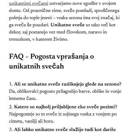
unikatnimi svečami
ustvarjamo nove zgodbe v svojem
domu. Od praznične zime, sveže pomladi, sproščenega
poletja do tople jeseni – vsaka sezona ima svoj značaj, ki
ga sveča še poudari.
Unikatne sveče
so tako več kot
dekor, saj postanejo vez med človekom, naravo in
trenutkom, v katerem živimo.
FAQ – Pogosta vprašanja o
unikatnih svečah
Ali se unikatne sveče razlikujejo glede na sezono?
Da, oblikovalci pogosto prilagodijo barve, oblike in vonje
letnemu času.
Katere so najbolj priljubljene eko sveče pozimi?
Najpogosteje so to sveče iz sojinega voska z vonjem po
cimetu, vanilji ali boru.
Ali lahko unikatne sveče služijo tudi kot darilo