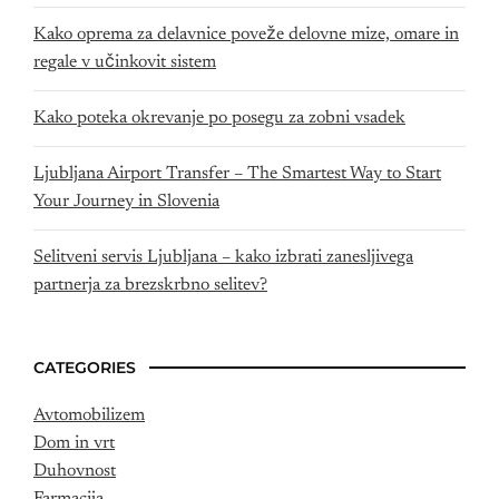
Kako oprema za delavnice poveže delovne mize, omare in
regale v učinkovit sistem
Kako poteka okrevanje po posegu za zobni vsadek
Ljubljana Airport Transfer – The Smartest Way to Start
Your Journey in Slovenia
Selitveni servis Ljubljana – kako izbrati zanesljivega
partnerja za brezskrbno selitev?
CATEGORIES
Avtomobilizem
Dom in vrt
Duhovnost