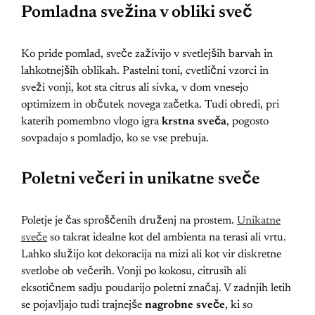
Pomladna svežina v obliki sveč
Ko pride pomlad, sveče zaživijo v svetlejših barvah in
lahkotnejših oblikah. Pastelni toni, cvetlični vzorci in
sveži vonji, kot sta citrus ali sivka, v dom vnesejo
optimizem in občutek novega začetka. Tudi obredi, pri
katerih pomembno vlogo igra
krstna sveča
, pogosto
sovpadajo s pomladjo, ko se vse prebuja.
Poletni večeri in unikatne sveče
Poletje je čas sproščenih druženj na prostem.
Unikatne
sveče
so takrat idealne kot del ambienta na terasi ali vrtu.
Lahko služijo kot dekoracija na mizi ali kot vir diskretne
svetlobe ob večerih. Vonji po kokosu, citrusih ali
eksotičnem sadju poudarijo poletni značaj. V zadnjih letih
se pojavljajo tudi trajnejše
nagrobne sveče
, ki so