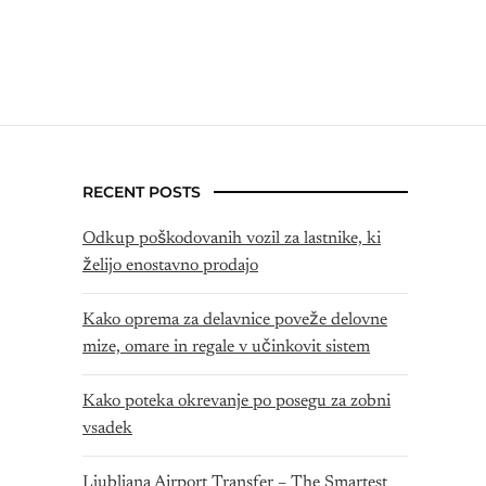
RECENT POSTS
Odkup poškodovanih vozil za lastnike, ki
želijo enostavno prodajo
Kako oprema za delavnice poveže delovne
mize, omare in regale v učinkovit sistem
Kako poteka okrevanje po posegu za zobni
vsadek
Ljubljana Airport Transfer – The Smartest