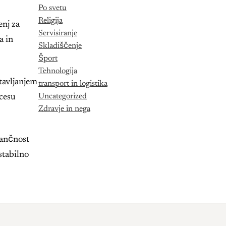
Po svetu
Religija
enj za
Servisiranje
a in
Skladiščenje
Šport
Tehnologija
tavljanjem
transport in logistika
Uncategorized
cesu
Zdravje in nega
tančnost
stabilno