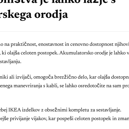
hištva je lahko lažje s
skega orodja
mo na praktičnost, enostavnost in cenovno dostopnost njihov
e, ki olajša celoten postopek. Akumulatorsko orodje je lahko 
tavljanju.
ki ali izvijači, omogoča brezžično delo, kar olajša dostopn
etenega manevriranja s kabli, se lahko osredotočite na sam pr
osebej IKEA izdelkov z obsežnimi kompletu za sestavljanje.
še privijanje vijakov, kar pospeši celoten postopek in zman