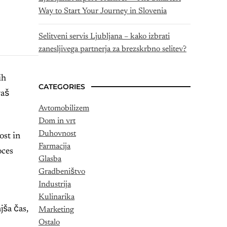
Way to Start Your Journey in Slovenia
Selitveni servis Ljubljana – kako izbrati
zanesljivega partnerja za brezskrbno selitev?
ih
CATEGORIES
vaš
Avtomobilizem
Dom in vrt
Duhovnost
ost in
Farmacija
oces
Glasba
Gradbeništvo
Industrija
Kulinarika
jša čas,
Marketing
Ostalo