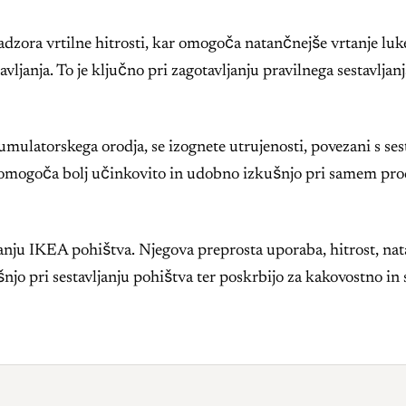
dzora vrtilne hitrosti, kar omogoča natančnejše vrtanje luk
ljanja. To je ključno pri zagotavljanju pravilnega sestavljanj
mulatorskega orodja, se izognete utrujenosti, povezani s ses
 omogoča bolj učinkovito in udobno izkušnjo pri samem pro
janju IKEA pohištva. Njegova preprosta uporaba, hitrost, na
njo pri sestavljanju pohištva ter poskrbijo za kakovostno in 