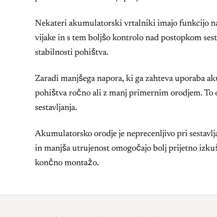
Nekateri akumulatorski vrtalniki imajo funkcijo na
vijake in s tem boljšo kontrolo nad postopkom sestav
stabilnosti pohištva.
Zaradi manjšega napora, ki ga zahteva uporaba aku
pohištva ročno ali z manj primernim orodjem. To
sestavljanja.
Akumulatorsko orodje je neprecenljivo pri sestavl
in manjša utrujenost omogočajo bolj prijetno izkuš
končno montažo.