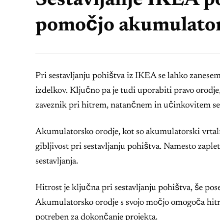
Sestavljanje IKEA po
pomočjo akumulator
Pri sestavljanju pohištva iz IKEA se lahko zanese
izdelkov. Ključno pa je tudi uporabiti pravo orodj
zaveznik pri hitrem, natančnem in učinkovitem ses
Akumulatorsko orodje, kot so akumulatorski vrtalni
gibljivost pri sestavljanju pohištva. Namesto zapl
sestavljanja.
Hitrost je ključna pri sestavljanju pohištva, še p
Akumulatorsko orodje s svojo močjo omogoča hitrej
potreben za dokončanje projekta.