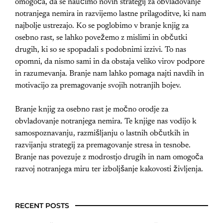
omogoča, da se naučimo novih strategij za obvladovanje
notranjega nemira in razvijemo lastne prilagoditve, ki nam
najbolje ustrezajo. Ko se poglobimo v branje knjig za
osebno rast, se lahko povežemo z mislimi in občutki
drugih, ki so se spopadali s podobnimi izzivi. To nas
opomni, da nismo sami in da obstaja veliko virov podpore
in razumevanja. Branje nam lahko pomaga najti navdih in
motivacijo za premagovanje svojih notranjih bojev.
Branje knjig za osebno rast je močno orodje za
obvladovanje notranjega nemira. Te knjige nas vodijo k
samospoznavanju, razmišljanju o lastnih občutkih in
razvijanju strategij za premagovanje stresa in tesnobe.
Branje nas povezuje z modrostjo drugih in nam omogoča
razvoj notranjega miru ter izboljšanje kakovosti življenja.
RECENT POSTS