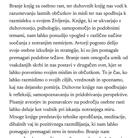
Branje knjig za osebno rast, ter duhovnih knjig nas vodi k
razumevanju lastnih občutkov in misli ter nas spodbuja k
razmisleku o svojem življenju. Knjige, ki se ukvarjajo z
duhovnostjo, psihologijo, samopomočjo in podobnimi
temami, nam lahko ponudijo vpogled v različne načine
soočanja z notranjim nemirjem. Avtorji pogosto delijo
svoje osebne izkušnje in strategije, ki so jim pomagale
premagati podobne težave. Branje nam omogoča umik od
vsakdanjih skrbi in nas postavi v drugačen svet, kjer se
lahko posvetimo svojim mislim in občutkom. To je čas, ko
lahko razmislimo o svojih ciljih, vrednotah in spoznamo,
kaj nas dejansko pomirja. Duhovne knjige nas spodbujajo
k refleksiji, samospoznavanju in pridobivanju perspektive.
Pisanje avtorjev in poznavalcev na področju osebne rasti
lahko deluje kot vodnik pri iskanju notranjega miru.
Mnoge knjige predstavijo tehnike sproščanja, meditacije,
dihalnih vaj in pozitivnega razmišljanja, ki nam lahko
pomagajo premagati stres in tesnobo. Branje nam