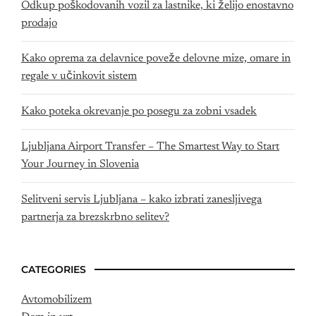
Odkup poškodovanih vozil za lastnike, ki želijo enostavno
prodajo
Kako oprema za delavnice poveže delovne mize, omare in
regale v učinkovit sistem
Kako poteka okrevanje po posegu za zobni vsadek
Ljubljana Airport Transfer – The Smartest Way to Start
Your Journey in Slovenia
Selitveni servis Ljubljana – kako izbrati zanesljivega
partnerja za brezskrbno selitev?
CATEGORIES
Avtomobilizem